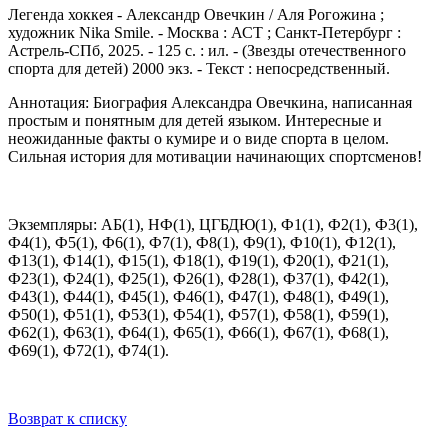
Легенда хоккея - Александр Овечкин / Аля Рогожина ;
художник Nika Smile. - Москва : АСТ ; Санкт-Петербург :
Астрель-СПб, 2025. - 125 с. : ил. - (Звезды отечественного
спорта для детей) 2000 экз. - Текст : непосредственный.
Аннотация: Биография Александра Овечкина, написанная
простым и понятным для детей языком. Интересные и
неожиданные факты о кумире и о виде спорта в целом.
Сильная история для мотивации начинающих спортсменов!
Экземпляры: АБ(1), НФ(1), ЦГБДЮ(1), Ф1(1), Ф2(1), Ф3(1),
Ф4(1), Ф5(1), Ф6(1), Ф7(1), Ф8(1), Ф9(1), Ф10(1), Ф12(1),
Ф13(1), Ф14(1), Ф15(1), Ф18(1), Ф19(1), Ф20(1), Ф21(1),
Ф23(1), Ф24(1), Ф25(1), Ф26(1), Ф28(1), Ф37(1), Ф42(1),
Ф43(1), Ф44(1), Ф45(1), Ф46(1), Ф47(1), Ф48(1), Ф49(1),
Ф50(1), Ф51(1), Ф53(1), Ф54(1), Ф57(1), Ф58(1), Ф59(1),
Ф62(1), Ф63(1), Ф64(1), Ф65(1), Ф66(1), Ф67(1), Ф68(1),
Ф69(1), Ф72(1), Ф74(1).
Возврат к списку