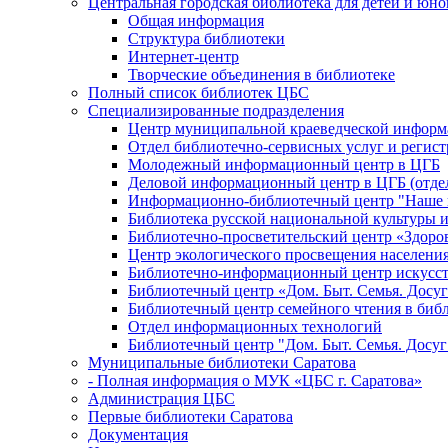
Центральная городская библиотека для детей и юн
Общая информация
Структура библиотеки
Интернет-центр
Творческие объединения в библиотеке
Полный список библиотек ЦБС
Специализированные подразделения
Центр муниципальной краеведческой информ
Отдел библиотечно-сервисных услуг и регист
Молодежный информационный центр в ЦГБ
Деловой информационный центр в ЦГБ (отдел
Информационно-библиотечный центр "Наше н
Библиотека русской национальной культуры 
Библиотечно-просветительский центр «Здоро
Центр экологического просвещения населени
Библиотечно-информационный центр искусст
Библиотечный центр «Дом. Быт. Семья. Досуг
Библиотечный центр семейного чтения в биб
Отдел информационных технологий
Библиотечный центр "Дом. Быт. Семья. Досуг
Муниципальные библиотеки Саратова
- Полная информация о МУК «ЦБС г. Саратова»
Администрация ЦБС
Первые библиотеки Саратова
Документация