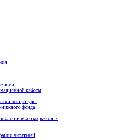
ния
рмации
рмационной работы
ботки литературы
 книжного фонда
библиотечного маркетинга
рации читателей