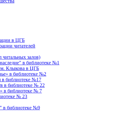
ошества
ации в ЦГБ
рации читателей
 читальных залов)
аследие" в библиотеке №1
им. Клыкова в ЦГБ
вье» в библиотеке №2
я в библиотеке №17
в в библиотеке № 22
» в библиотеке № 7
лиотеке № 23
" в библиотеке №9