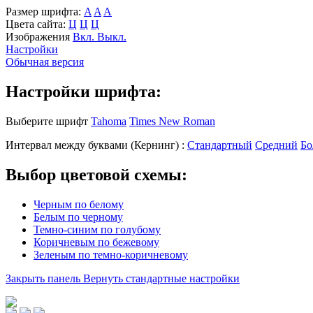
Размер шрифта:
A
A
A
Цвета сайта:
Ц
Ц
Ц
Изображения
Вкл.
Выкл.
Настройки
Обычная версия
Настройки шрифта:
Выберите шрифт
Tahoma
Times New Roman
Интервал между буквами
(Кернинг)
:
Стандартный
Средний
Бо
Выбор цветовой схемы:
Черным по белому
Белым по черному
Темно-синим по голубому
Коричневым по бежевому
Зеленым по темно-коричневому
Закрыть панель
Вернуть стандартные настройки