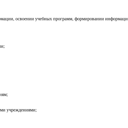
рмации, освоении учебных программ, формировании информаци
ии;
иям;
ыми учреждениями;