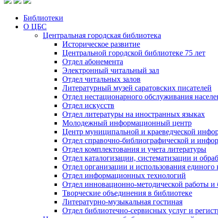
Библиотеки
О ЦБС
Центральная городская библиотека
Историческое развитие
Центральной городской библиотеке 75 лет
Отдел абонемента
Электронный читальный зал
Отдел читальных залов
Литературный музей саратовских писателей
Отдел нестационарного обслуживания населе
Отдел искусств
Отдел литературы на иностранных языках
Молодежный информационный центр
Центр муниципальной и краеведческой инфо
Отдел справочно-библиографической и инфо
Отдел комплектования и учета литературы
Отдел каталогизации, систематизации и обра
Отдел организации и использования единого
Отдел информационных технологий
Отдел инновационно-методической работы и 
Творческие объединения в библиотеке
Литературно-музыкальная гостиная
Отдел библиотечно-сервисных услуг и регист