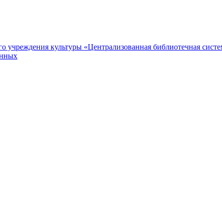
 учреждения культуры «Централизованная библиотечная систем
анных