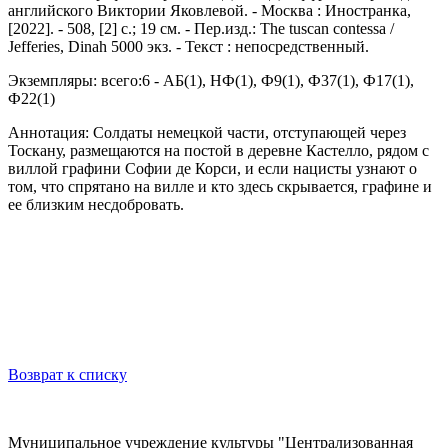
английского Виктории Яковлевой. - Москва : Иностранка,
[2022]. - 508, [2] с.; 19 см. - Пер.изд.: The tuscan contessa /
Jefferies, Dinah 5000 экз. - Текст : непосредственный.
Экземпляры: всего:6 - АБ(1), НФ(1), Ф9(1), Ф37(1), Ф17(1),
Ф22(1)
Аннотация: Солдаты немецкой части, отступающей через
Тоскану, размещаются на постой в деревне Кастелло, рядом с
виллой графини Софии де Корси, и если нацисты узнают о
том, что спрятано на вилле и кто здесь скрывается, графине и
ее близким несдобровать.
Возврат к списку
Муниципальное учреждение культуры "Централизованная