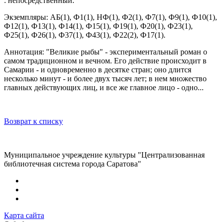
: непосредственный.
Экземпляры: АБ(1), Ф1(1), НФ(1), Ф2(1), Ф7(1), Ф9(1), Ф10(1),
Ф12(1), Ф13(1), Ф14(1), Ф15(1), Ф19(1), Ф20(1), Ф23(1),
Ф25(1), Ф26(1), Ф37(1), Ф43(1), Ф22(2), Ф17(1).
Аннотация: "Великие рыбы" - экспериментальный роман о
самом традиционном и вечном. Его действие происходит в
Самарии - и одновременно в десятке стран; оно длится
несколько минут - и более двух тысяч лет; в нем множество
главных действующих лиц, и все же главное лицо - одно...
Возврат к списку
Муниципальное учреждение культуры "Централизованная
библиотечная система города Саратова"
Карта сайта