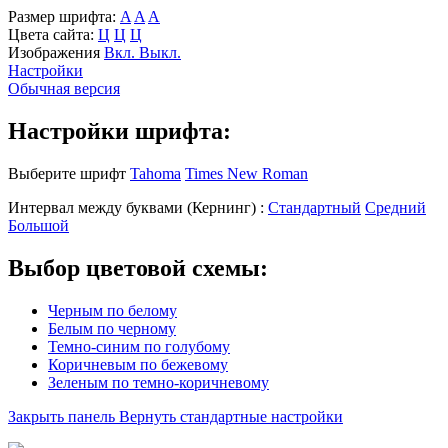
Размер шрифта:
A
A
A
Цвета сайта:
Ц
Ц
Ц
Изображения
Вкл.
Выкл.
Настройки
Обычная версия
Настройки шрифта:
Выберите шрифт
Tahoma
Times New Roman
Интервал между буквами
(Кернинг)
:
Стандартный
Средний
Большой
Выбор цветовой схемы:
Черным по белому
Белым по черному
Темно-синим по голубому
Коричневым по бежевому
Зеленым по темно-коричневому
Закрыть панель
Вернуть стандартные настройки