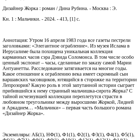
Дизайнер Жорка : роман / Дина Рубина. - Москва : Э.
Кн. 1 : Мальчики. - 2024. - 413, [1] с.
Аннотация: Утром 16 апреля 1983 года все газеты пестрели
заголовками: «Элегантное ограбление». Из музея Ислама в
Иерусалиме была похищена уникальная коллекция
карманных часов сэра Дэвида Соломонса. В том числе особо
ценный экспонат – часы, сделанные по заказу самой Марии
Антуанетты. Расследование затягивается на многие годы.
Какое отношение к ограблению века имеет скромный сын
варшавских часовщиков, ютящийся в сторожке на территории
Лепрозория? Какую роль в этой запутанной истории сыграет
прибившийся к нему странный мальчишка-сирота Жорка? С
тайной исчезнувшей коллекции переплетутся страсти в
любовном треугольнике между выросшими Жоркой, Лидией
и Аркадием… «Мальчики» – первая часть большого романа
«Дизайнер Жорка».
Экземпляры: АБ(1), НФ(1), Ф1(1), Ф2(1), Ф3(1), Ф4(1), Ф5(1),