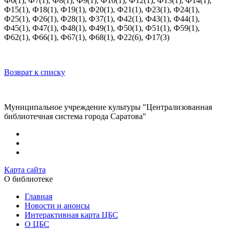
Ф6(1), Ф7(1), Ф8(1), Ф9(1), Ф10(1), Ф12(1), Ф13(1), Ф14(1),
Ф15(1), Ф18(1), Ф19(1), Ф20(1), Ф21(1), Ф23(1), Ф24(1),
Ф25(1), Ф26(1), Ф28(1), Ф37(1), Ф42(1), Ф43(1), Ф44(1),
Ф45(1), Ф47(1), Ф48(1), Ф49(1), Ф50(1), Ф51(1), Ф59(1),
Ф62(1), Ф66(1), Ф67(1), Ф68(1), Ф22(6), Ф17(3)
Возврат к списку
Муниципальное учреждение культуры "Централизованная
библиотечная система города Саратова"
Карта сайта
О библиотеке
Главная
Новости и анонсы
Интерактивная карта ЦБС
О ЦБС