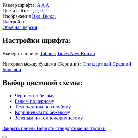
Размер шрифта:
A
A
A
Цвета сайта:
Ц
Ц
Ц
Изображения
Вкл.
Выкл.
Настройки
Обычная версия
Настройки шрифта:
Выберите шрифт
Tahoma
Times New Roman
Интервал между буквами
(Кернинг)
:
Стандартный
Средний
Большой
Выбор цветовой схемы:
Черным по белому
Белым по черному
Темно-синим по голубому
Коричневым по бежевому
Зеленым по темно-коричневому
Закрыть панель
Вернуть стандартные настройки