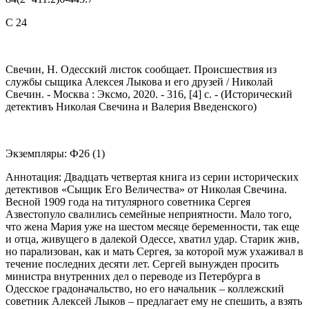
С 24
Свечин, Н. Одесский листок сообщает. Происшествия из
службы сыщика Алексея Лыкова и его друзей / Николай
Свечин. - Москва : Эксмо, 2020. - 316, [4] с. - (Исторический
детективъ Николая Свечина и Валерия Введенского)
Экземпляры: Ф26 (1)
Аннотация: Двадцать четвертая книга из серии исторических
детективов «Сыщик Его Величества» от Николая Свечина.
Весной 1909 года на титулярного советника Сергея
Азвестопуло свалились семейные неприятности. Мало того,
что жена Мария уже на шестом месяце беременности, так еще
и отца, живущего в далекой Одессе, хватил удар. Старик жив,
но парализован, как и мать Сергея, за которой муж ухаживал в
течение последних десяти лет. Сергей вынужден просить
министра внутренних дел о переводе из Петербурга в
Одесское градоначальство, но его начальник – коллежский
советник Алексей Лыков – предлагает ему не спешить, а взять