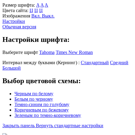
Размер шрифта:
A
A
A
Цвета сайта:
Ц
Ц
Ц
Изображения
Вкл.
Выкл.
Настройки
Обычная версия
Настройки шрифта:
Выберите шрифт
Tahoma
Times New Roman
Интервал между буквами
(Кернинг)
:
Стандартный
Средний
Большой
Выбор цветовой схемы:
Черным по белому
Белым по черному
Темно-синим по голубому
Коричневым по бежевому
Зеленым по темно-коричневому
Закрыть панель
Вернуть стандартные настройки