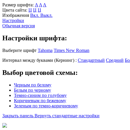
Размер шрифта:
A
A
A
Цвета сайта:
Ц
Ц
Ц
Изображения
Вкл.
Выкл.
Настройки
Обычная версия
Настройки шрифта:
Выберите шрифт
Tahoma
Times New Roman
Интервал между буквами
(Кернинг)
:
Стандартный
Средний
Бо
Выбор цветовой схемы:
Черным по белому
Белым по черному
Темно-синим по голубому
Коричневым по бежевому
Зеленым по темно-коричневому
Закрыть панель
Вернуть стандартные настройки