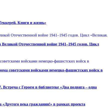
еккерей. Книги и жизнь»
 Великой Отечественной войне 1941–1945 годов. Цикл
грома советскими войсками немецко-фашистских войск в
. Встреча с Героем в библиотеке «Два подвига – одна
 «Другого века гражданин!» в рамках проекта