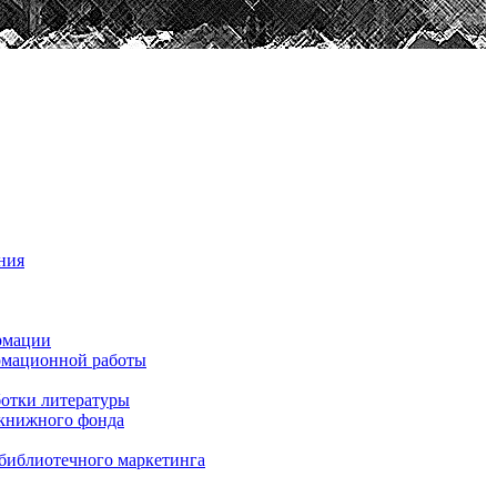
ния
рмации
рмационной работы
ботки литературы
 книжного фонда
библиотечного маркетинга