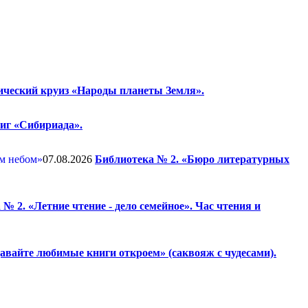
ический круиз «Народы планеты Земля».
ниг «Сибириада».
07.08.2026
Библиотека № 2. «Бюро литературных
№ 2. «Летние чтение - дело семейное». Час чтения и
авайте любимые книги откроем» (саквояж с чудесами).