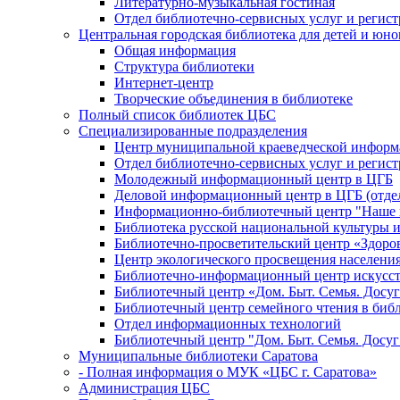
Литературно-музыкальная гостиная
Отдел библиотечно-сервисных услуг и регист
Центральная городская библиотека для детей и юн
Общая информация
Структура библиотеки
Интернет-центр
Творческие объединения в библиотеке
Полный список библиотек ЦБС
Специализированные подразделения
Центр муниципальной краеведческой информ
Отдел библиотечно-сервисных услуг и регист
Молодежный информационный центр в ЦГБ
Деловой информационный центр в ЦГБ (отдел
Информационно-библиотечный центр "Наше н
Библиотека русской национальной культуры 
Библиотечно-просветительский центр «Здоро
Центр экологического просвещения населени
Библиотечно-информационный центр искусст
Библиотечный центр «Дом. Быт. Семья. Досуг
Библиотечный центр семейного чтения в биб
Отдел информационных технологий
Библиотечный центр "Дом. Быт. Семья. Досуг
Муниципальные библиотеки Саратова
- Полная информация о МУК «ЦБС г. Саратова»
Администрация ЦБС