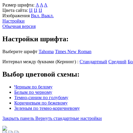
Размер шрифта:
A
A
A
Цвета сайта:
Ц
Ц
Ц
Изображения
Вкл.
Выкл.
Настройки
Обычная версия
Настройки шрифта:
Выберите шрифт
Tahoma
Times New Roman
Интервал между буквами
(Кернинг)
:
Стандартный
Средний
Бо
Выбор цветовой схемы:
Черным по белому
Белым по черному
Темно-синим по голубому
Коричневым по бежевому
Зеленым по темно-коричневому
Закрыть панель
Вернуть стандартные настройки