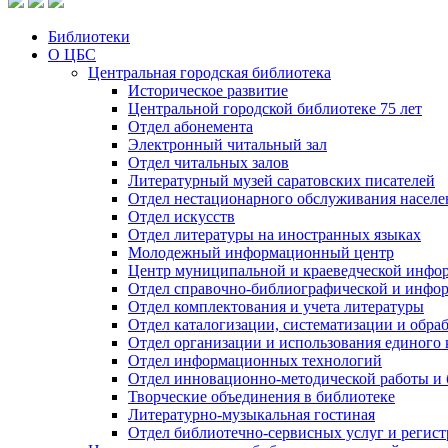
Библиотеки
О ЦБС
Центральная городская библиотека
Историческое развитие
Центральной городской библиотеке 75 лет
Отдел абонемента
Электронный читальный зал
Отдел читальных залов
Литературный музей саратовских писателей
Отдел нестационарного обслуживания населе
Отдел искусств
Отдел литературы на иностранных языках
Молодежный информационный центр
Центр муниципальной и краеведческой инфо
Отдел справочно-библиографической и инфо
Отдел комплектования и учета литературы
Отдел каталогизации, систематизации и обра
Отдел организации и использования единого
Отдел информационных технологий
Отдел инновационно-методической работы и 
Творческие объединения в библиотеке
Литературно-музыкальная гостиная
Отдел библиотечно-сервисных услуг и регист