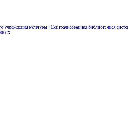
 учреждения культуры «Централизованная библиотечная систем
анных