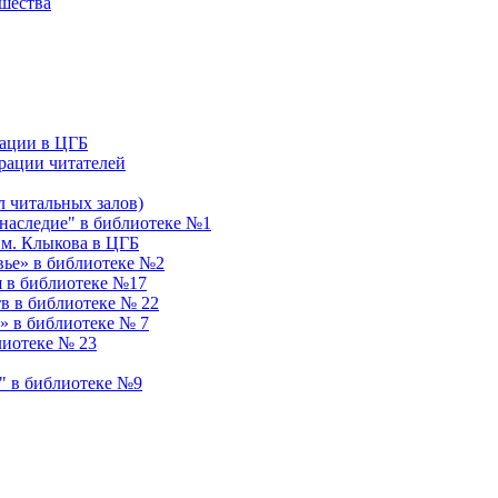
ошества
ации в ЦГБ
рации читателей
 читальных залов)
аследие" в библиотеке №1
им. Клыкова в ЦГБ
вье» в библиотеке №2
я в библиотеке №17
в в библиотеке № 22
» в библиотеке № 7
лиотеке № 23
" в библиотеке №9