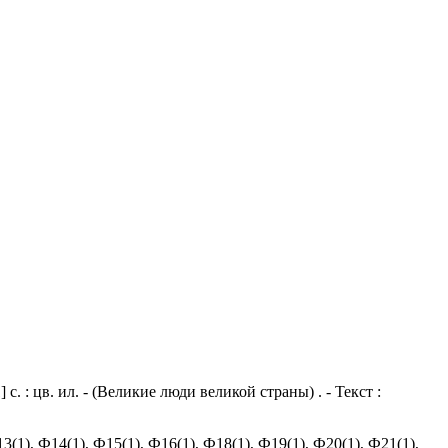
. : цв. ил. - (Великие люди великой страны) . - Текст :
(1), Ф14(1), Ф15(1), Ф16(1), Ф18(1), Ф19(1), Ф20(1), Ф21(1),