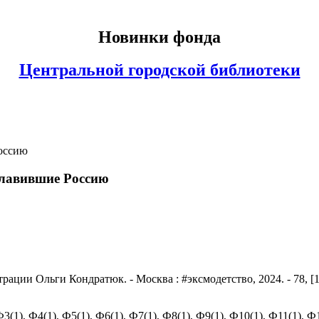
Новинки фонда
Центральной городской библиотеки
славившие Россию
ии Ольги Кондратюк. - Москва : #эксмодетство, 2024. - 78, [1] с
), Ф4(1), Ф5(1), Ф6(1), Ф7(1), Ф8(1), Ф9(1), Ф10(1), Ф11(1), Ф13