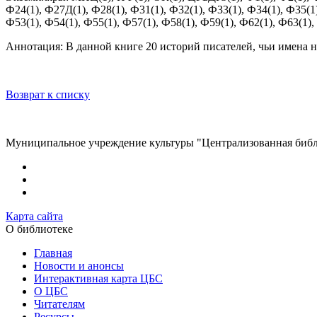
Ф24(1), Ф27Д(1), Ф28(1), Ф31(1), Ф32(1), Ф33(1), Ф34(1), Ф35(1)
Ф53(1), Ф54(1), Ф55(1), Ф57(1), Ф58(1), Ф59(1), Ф62(1), Ф63(1),
Аннотация: В данной книге 20 историй писателей, чьи имена 
Возврат к списку
Муниципальное учреждение культуры "Централизованная библи
Карта сайта
О библиотеке
Главная
Новости и анонсы
Интерактивная карта ЦБС
О ЦБС
Читателям
Ресурсы