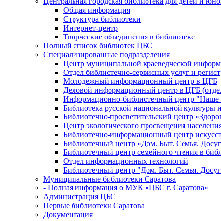
Центральная городская библиотека для детей и юн
Общая информация
Структура библиотеки
Интернет-центр
Творческие объединения в библиотеке
Полный список библиотек ЦБС
Специализированные подразделения
Центр муниципальной краеведческой информ
Отдел библиотечно-сервисных услуг и регист
Молодежный информационный центр в ЦГБ
Деловой информационный центр в ЦГБ (отдел
Информационно-библиотечный центр "Наше н
Библиотека русской национальной культуры 
Библиотечно-просветительский центр «Здоро
Центр экологического просвещения населени
Библиотечно-информационный центр искусст
Библиотечный центр «Дом. Быт. Семья. Досуг
Библиотечный центр семейного чтения в биб
Отдел информационных технологий
Библиотечный центр "Дом. Быт. Семья. Досуг
Муниципальные библиотеки Саратова
- Полная информация о МУК «ЦБС г. Саратова»
Администрация ЦБС
Первые библиотеки Саратова
Документация