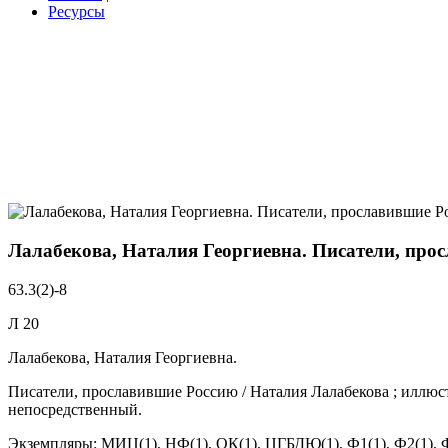
Ресурсы
Лалабекова, Наталия Георгиевна. Писатели, про
63.3(2)-8
Л 20
Лалабекова, Наталия Георгиевна.
Писатели, прославившие Россию / Наталия Лалабекова ; иллюстрац
непосредственный.
Экземпляры: МИЦ(1), НФ(1), ОК(1), ЦГБДЮ(1), Ф1(1), Ф2(1), Ф3(1