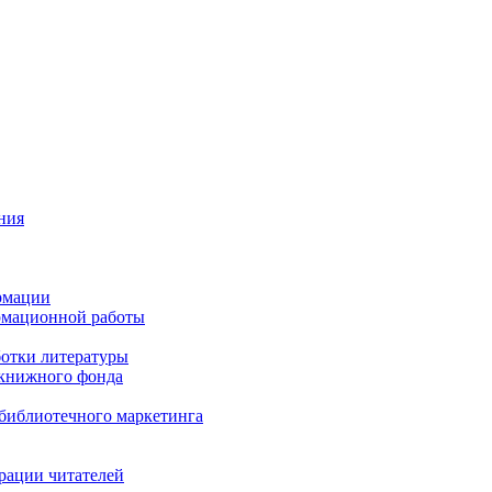
ния
рмации
рмационной работы
ботки литературы
 книжного фонда
библиотечного маркетинга
рации читателей