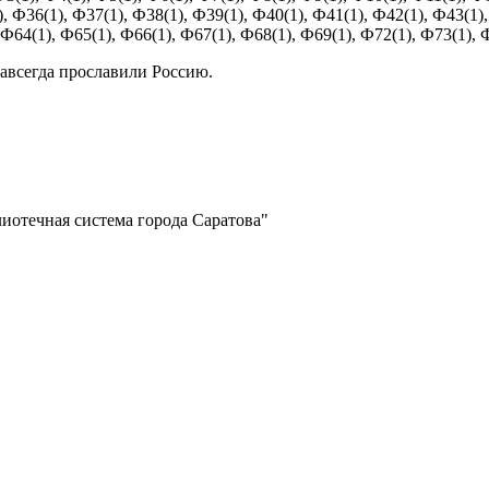
, Ф36(1), Ф37(1), Ф38(1), Ф39(1), Ф40(1), Ф41(1), Ф42(1), Ф43(1),
 Ф64(1), Ф65(1), Ф66(1), Ф67(1), Ф68(1), Ф69(1), Ф72(1), Ф73(1), 
навсегда прославили Россию.
отечная система города Саратова"