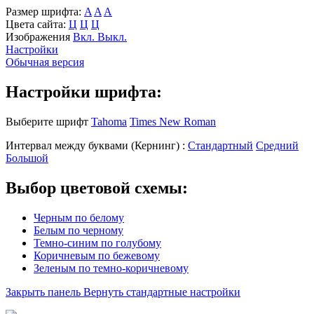
Размер шрифта:
A
A
A
Цвета сайта:
Ц
Ц
Ц
Изображения
Вкл.
Выкл.
Настройки
Обычная версия
Настройки шрифта:
Выберите шрифт
Tahoma
Times New Roman
Интервал между буквами
(Кернинг)
:
Стандартный
Средний
Большой
Выбор цветовой схемы:
Черным по белому
Белым по черному
Темно-синим по голубому
Коричневым по бежевому
Зеленым по темно-коричневому
Закрыть панель
Вернуть стандартные настройки