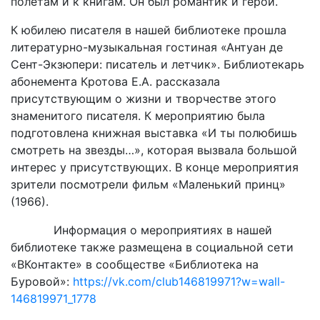
полётам и к книгам. Он был романтик и герой.
К юбилею писателя в нашей библиотеке прошла
литературно-музыкальная гостиная «Антуан де
Сент-Экзюпери: писатель и летчик». Библиотекарь
абонемента Кротова Е.А. рассказала
присутствующим о жизни и творчестве этого
знаменитого писателя. К мероприятию была
подготовлена книжная выставка «И ты полюбишь
смотреть на звезды…», которая вызвала большой
интерес у присутствующих. В конце мероприятия
зрители посмотрели фильм «Маленький принц»
(1966).
Информация о мероприятиях в нашей
библиотеке также размещена в социальной сети
«ВКонтакте» в сообществе «Библиотека на
Буровой»:
https://vk.com/club146819971?w=wall-
146819971_1778