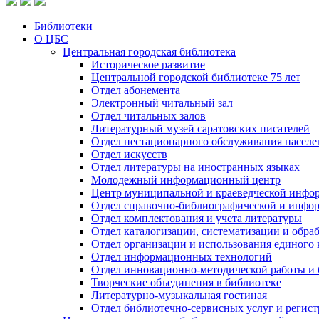
Библиотеки
О ЦБС
Центральная городская библиотека
Историческое развитие
Центральной городской библиотеке 75 лет
Отдел абонемента
Электронный читальный зал
Отдел читальных залов
Литературный музей саратовских писателей
Отдел нестационарного обслуживания населе
Отдел искусств
Отдел литературы на иностранных языках
Молодежный информационный центр
Центр муниципальной и краеведческой инфо
Отдел справочно-библиографической и инфо
Отдел комплектования и учета литературы
Отдел каталогизации, систематизации и обра
Отдел организации и использования единого
Отдел информационных технологий
Отдел инновационно-методической работы и 
Творческие объединения в библиотеке
Литературно-музыкальная гостиная
Отдел библиотечно-сервисных услуг и регист