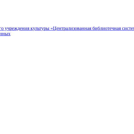
 учреждения культуры «Централизованная библиотечная систем
анных