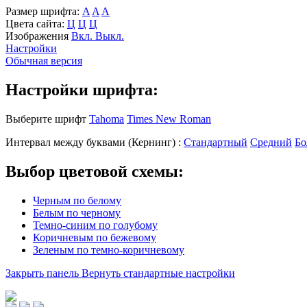
Размер шрифта:
A
A
A
Цвета сайта:
Ц
Ц
Ц
Изображения
Вкл.
Выкл.
Настройки
Обычная версия
Настройки шрифта:
Выберите шрифт
Tahoma
Times New Roman
Интервал между буквами
(Кернинг)
:
Стандартный
Средний
Бо
Выбор цветовой схемы:
Черным по белому
Белым по черному
Темно-синим по голубому
Коричневым по бежевому
Зеленым по темно-коричневому
Закрыть панель
Вернуть стандартные настройки