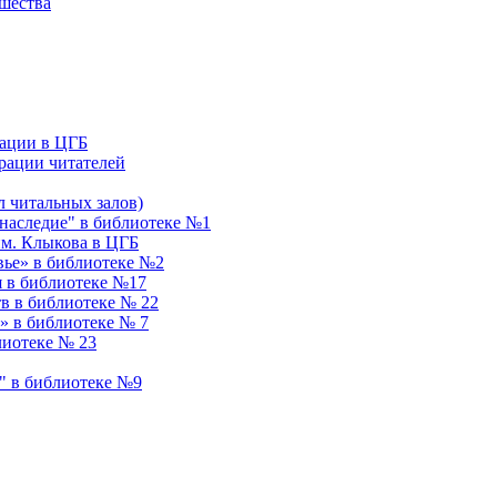
ошества
ации в ЦГБ
рации читателей
 читальных залов)
аследие" в библиотеке №1
им. Клыкова в ЦГБ
вье» в библиотеке №2
я в библиотеке №17
в в библиотеке № 22
» в библиотеке № 7
лиотеке № 23
" в библиотеке №9