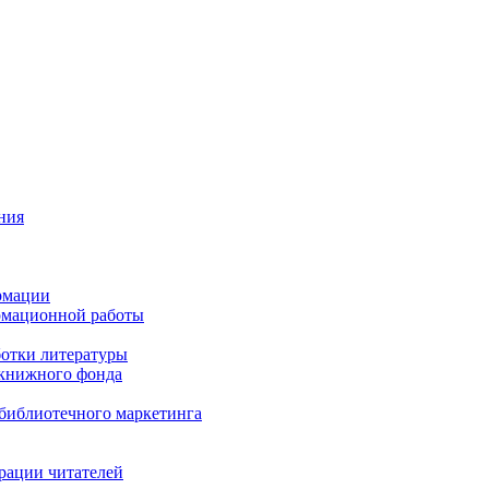
ния
рмации
рмационной работы
ботки литературы
 книжного фонда
библиотечного маркетинга
рации читателей