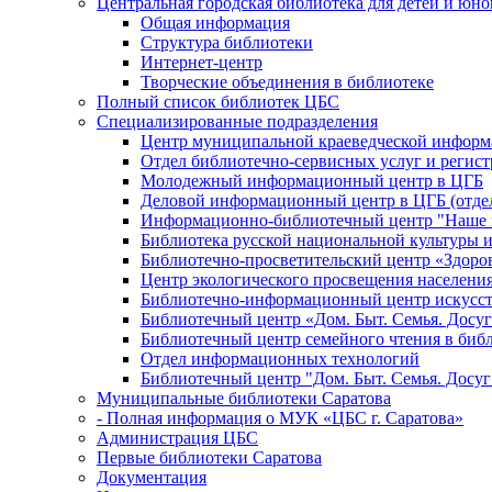
Центральная городская библиотека для детей и юн
Общая информация
Структура библиотеки
Интернет-центр
Творческие объединения в библиотеке
Полный список библиотек ЦБС
Специализированные подразделения
Центр муниципальной краеведческой информ
Отдел библиотечно-сервисных услуг и регист
Молодежный информационный центр в ЦГБ
Деловой информационный центр в ЦГБ (отдел
Информационно-библиотечный центр "Наше н
Библиотека русской национальной культуры 
Библиотечно-просветительский центр «Здоро
Центр экологического просвещения населени
Библиотечно-информационный центр искусст
Библиотечный центр «Дом. Быт. Семья. Досуг
Библиотечный центр семейного чтения в биб
Отдел информационных технологий
Библиотечный центр "Дом. Быт. Семья. Досуг
Муниципальные библиотеки Саратова
- Полная информация о МУК «ЦБС г. Саратова»
Администрация ЦБС
Первые библиотеки Саратова
Документация